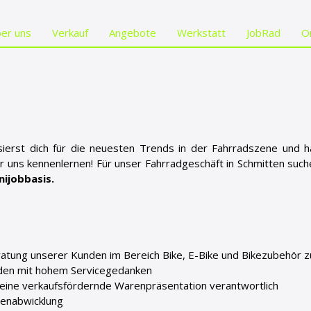
er uns
Verkauf
Angebote
Werkstatt
JobRad
O
essierst dich für die neuesten Trends in der Fahrradszene und
 uns kennenlernen! Für unser Fahrradgeschäft in Schmitten suche
nijobbasis.
eratung unserer Kunden im Bereich Bike, E-Bike und Bikezubehör 
nden mit hohem Servicegedanken
d eine verkaufsfördernde Warenpräsentation verantwortlich
senabwicklung