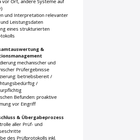
 vor Ort, andere Systeme auf
e)
n und Interpretation relevanter
 und Leistungsdaten
ung eines strukturierten
tokolls
esamtauswertung &
ationsmanagement
idierung mechanischer und
nischer Prüfergebnisse
izierung: betriebsbereit /
htungsbedürftig /
urpflichtig
tischen Befunden: proaktive
ung vor Eingriff
schluss & Übergabeprozess
rolle aller Prüf- und
seschritte
e des Prüfprotokolls inkl.