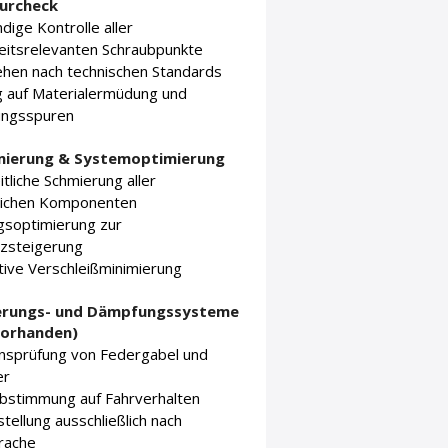
urcheck
ndige Kontrolle aller
eitsrelevanten Schraubpunkte
ehen nach technischen Standards
g auf Materialermüdung und
ungsspuren
mierung & Systemoptimierung
tliche Schmierung aller
ichen Komponenten
gsoptimierung zur
nzsteigerung
ive Verschleißminimierung
derungs- und Dämpfungssysteme
 vorhanden)
onsprüfung von Federgabel und
er
bstimmung auf Fahrverhalten
stellung ausschließlich nach
rache