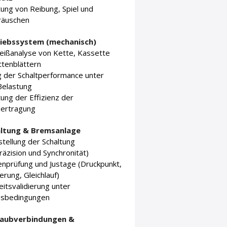
ung von Reibung, Spiel und
räuschen
riebssystem (mechanisch)
eißanalyse von Kette, Kassette
ttenblättern
g der Schaltperformance unter
Belastung
ng der Effizienz der
bertragung
altung & Bremsanlage
stellung der Schaltung
äzision und Synchronität)
nprüfung und Justage (Druckpunkt,
rung, Gleichlauf)
eitsvalidierung unter
bsbedingungen
raubverbindungen &