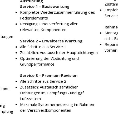
Ausführung
Zustan
Service 1 – Basiswartung
Empfeh
Komplette Wiederzusammenführung des
Service
Federelements
Reinigung + Neuverfettung aller
Rahme
relevanten Komponenten
Montage
htungen
nicht B
Service 2 – Erweiterte Wartung
Reparat
Alle Schritte aus Service 1
vorher
Zusätzlich: Austausch der Hauptdichtungen
Optimierung der Abdichtung und
Grundperformance
Service 3 – Premium-Revision
Alle Schritte aus Service 2
Zusätzlich: Austausch sämtlicher
ahmen
Dichtungen im Dämpfungs- und ggf.
Luftsystem
Maximale Systemerneuerung im Rahmen
ung
der Verschleißkomponenten
ämpfung