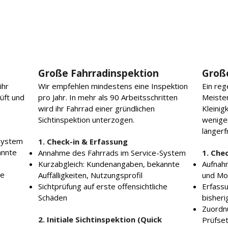
Große Fahrradinspektion
Groß
ihr
Wir empfehlen mindestens eine Inspektion
Ein reg
üft und
pro Jahr. In mehr als 90 Arbeitsschritten
Meister
wird ihr Fahrrad einer gründlichen
Kleini
Sichtinspektion unterzogen.
weniger
längerfr
System
1. Check-in & Erfassung
annte
Annahme des Fahrrads im Service-System
1. Che
Kurzabgleich: Kundenangaben, bekannte
Aufnahm
he
Auffälligkeiten, Nutzungsprofil
und Mo
Sichtprüfung auf erste offensichtliche
Erfassu
Schäden
bisheri
Zuordn
2. Initiale Sichtinspektion (Quick
Prüfset