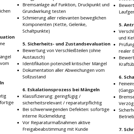
Bremsanlage auf Funktion, Druckpunkt und
Bewert
ichen
Grundwirkung testen
Laufge
Schmierung aller relevanten beweglichen
Komponenten (Kette, Gelenke,
5. Ant
Schaltpunkte)
Verschl
luation
und Ke
hne
5. Sicherheits- und Zustandsevaluation
Prüfun
Bewertung von Verschleißteilen (ohne
realer 
Mängel
Austausch)
Bewertu
 vom
Identifikation potenziell kritischer Mängel
Kraftü
Dokumentation aller Abweichungen vom
Sollzustand
6. Sch
ln
Feinein
6. Eskalationsprozess bei Mängeln
(Gangpr
htig
Klassifizierung: geringfügig /
Bremse
fortige
sicherheitsrelevant / reparaturpflichtig
Verzöge
Bei schwerwiegenden Defekten: sofortige
Sicherh
interne Rückmeldung
Betrie
Vor Reparaturmaßnahmen aktive
Freigabeabstimmung mit Kunde
7. Sch