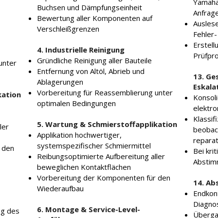
Yamaha
Buchsen und Dämpfungseinheit
Anfrag
Bewertung aller Komponenten auf
Auslese
Verschleißgrenzen
Fehler-
Erstell
4. Industrielle Reinigung
Prüfpro
Gründliche Reinigung aller Bauteile
unter
Entfernung von Altöl, Abrieb und
13. G
Ablagerungen
Eskal
Vorbereitung für Reassemblierung unter
kation
Konsol
optimalen Bedingungen
elektro
Klassif
5. Wartung & Schmierstoffapplikation
ler
beobac
Applikation hochwertiger,
reparat
systemspezifischer Schmiermittel
 den
Bei kri
Reibungsoptimierte Aufbereitung aller
Abstimm
beweglichen Kontaktflächen
Vorbereitung der Komponenten für den
14. Ab
Wiederaufbau
Endkont
Diagno
6. Montage & Service-Level-
g des
Übergab