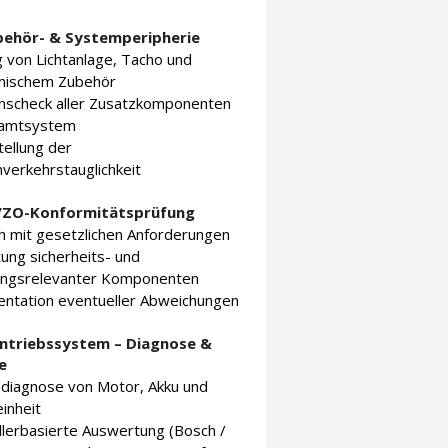
behör- & Systemperipherie
 von Lichtanlage, Tacho und
onischem Zubehör
onscheck aller Zusatzkomponenten
amtsystem
tellung der
verkehrstauglichkeit
VZO-Konformitätsprüfung
h mit gesetzlichen Anforderungen
ung sicherheits- und
ungsrelevanter Komponenten
ntation eventueller Abweichungen
Antriebssystem – Diagnose &
e
diagnose von Motor, Akku und
inheit
llerbasierte Auswertung (Bosch /