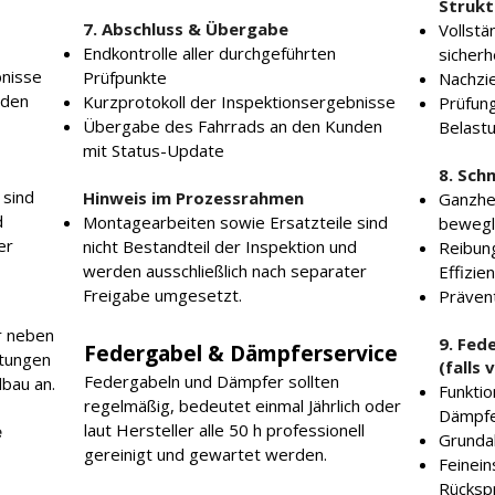
Strukt
7. Abschluss & Übergabe
Vollstä
Endkontrolle aller durchgeführten
sicherh
bnisse
Prüfpunkte
Nachzi
nden
Kurzprotokoll der Inspektionsergebnisse
Prüfun
Übergabe des Fahrrads an den Kunden
Belast
mit Status-Update
8. Sch
 sind
Hinweis im Prozessrahmen
Ganzhei
d
Montagearbeiten sowie Ersatzteile sind
bewegl
er
nicht Bestandteil der Inspektion und
Reibun
werden ausschließlich nach separater
Effizie
Freigabe umgesetzt.
Prävent
r neben
9. Fe
Federgabel & Dämpferservice
stungen
(falls
Federgabeln und Dämpfer sollten
bau an.
Funkti
regelmäßig, bedeutet einmal Jährlich oder
Dämpf
laut Hersteller alle 50 h professionell
e
Grunda
gereinigt und gewartet werden.
Feinein
Rücksp