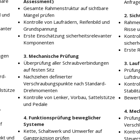
bare
Assessment)
Anfrag
Gesamte Rahmenstruktur auf sichtbare
d und
Mängel prüfen
2. Sic
Kontrolle von Laufrädern, Reifenbild und
Rahmenp
vanter
Grundspannung
Risse 
Erste Einschätzung sicherheitsrelevanter
Kontrol
Komponenten
sicher
Erste R
ngen
3. Mechanische Prüfung
Überprüfung aller Schraubverbindungen
3. Lau
auf festen Sitz
Prüfung
rd-
Nachziehen definierter
Luftdru
Verschraubungspunkte nach Standard-
Kontrol
lstütze
Drehmomenten
Stabilit
Kontrolle von Lenker, Vorbau, Sattelstütze
Bewert
und Pedale
r
4. Mec
4. Funktionsprüfung beweglicher
Prüfung
f
Systeme
Verschl
Kette, Schaltwerk und Umwerfer auf
Kontrol
nkt und
Gangpräzision prüfen
Steuer