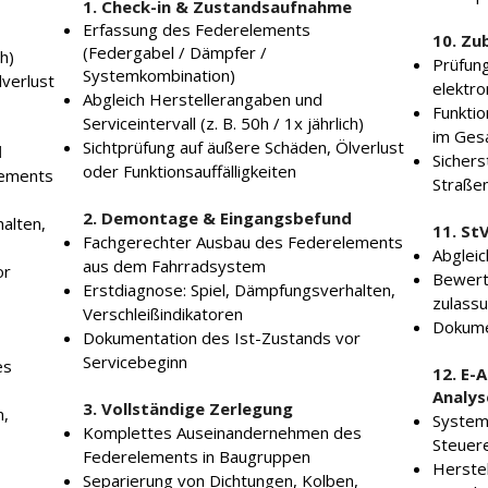
1. Check-in & Zustandsaufnahme
Erfassung des Federelements
10. Zu
(Federgabel / Dämpfer /
ch)
Prüfung
Systemkombination)
lverlust
elektr
Abgleich Herstellerangaben und
Funkti
Serviceintervall (z. B. 50h / 1x jährlich)
im Ges
Sichtprüfung auf äußere Schäden, Ölverlust
d
Sichers
oder Funktionsauffälligkeiten
lements
Straßen
2. Demontage & Eingangsbefund
alten,
11. St
Fachgerechter Ausbau des Federelements
Abgleic
aus dem Fahrradsystem
or
Bewert
Erstdiagnose: Spiel, Dämpfungsverhalten,
zulass
Verschleißindikatoren
Dokume
Dokumentation des Ist-Zustands vor
Servicebeginn
es
12. E-
Analys
3. Vollständige Zerlegung
n,
System
Komplettes Auseinandernehmen des
Steuere
Federelements in Baugruppen
Herste
Separierung von Dichtungen, Kolben,