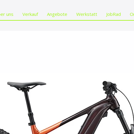
er uns
Verkauf
Angebote
Werkstatt
JobRad
O