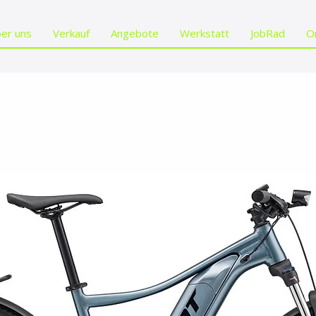
er uns
Verkauf
Angebote
Werkstatt
JobRad
O