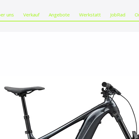
er uns
Verkauf
Angebote
Werkstatt
JobRad
O