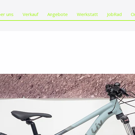
er uns
Verkauf
Angebote
Werkstatt
JobRad
O