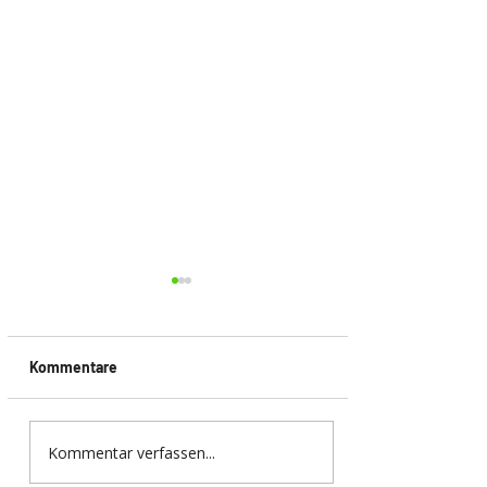
Kommentare
Kommentar verfassen...
EUROBIKE 2026 in
Frankfurt – Innovationen,