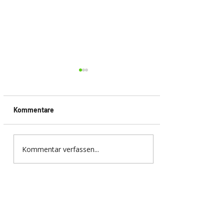
Kommentare
Kommentar verfassen...
EUROBIKE 2026 in
Frankfurt – Innovationen,
Trends und die Zukunft
der Fahrradbranche