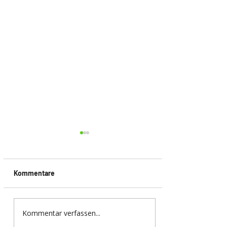
Kommentare
Kommentar verfassen...
EUROBIKE 2026 in
Frankfurt – Innovationen,