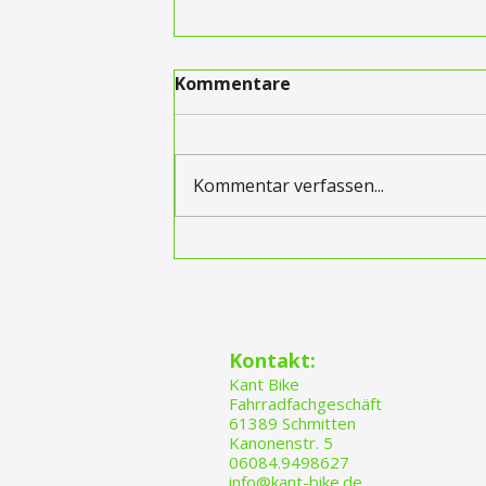
Kommentare
Kommentar verfassen...
🏆 EUROBIKE 2026 – Gold
Awards für
außergewöhnliche
Produkte und Lösungen
​​​Kontakt:
Kant Bike
Fahrradfachgeschäft
61389 Schmitten
Kanonenstr. 5
06084.9498627
info@kant-bike.de