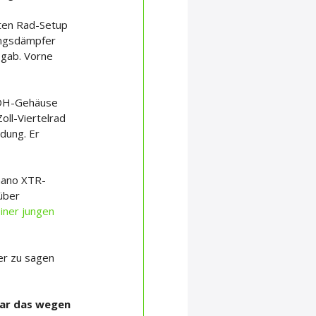
ten Rad-Setup 
ungsdämpfer 
gab. Vorne 
 DH-Gehäuse 
oll-Viertelrad 
dung. Er 
imano XTR-
über 
iner jungen 
er zu sagen 
War das wegen 