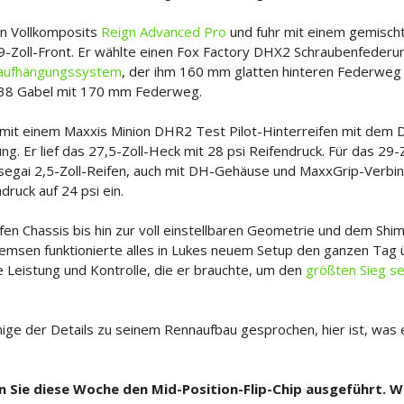
n Vollkomposits 
Reign Advanced Pro 
und fuhr mit einem gemisch
29-Zoll-Front. Er wählte einen Fox Factory DHX2 Schraubenfeder
aufhängungssystem
, der ihm 160 mm glatten hinteren Federweg 
y 38 Gabel mit 170 mm Federweg.
 mit einem Maxxis Minion DHR2 Test Pilot-Hinterreifen mit dem
. Er lief das 27,5-Zoll-Heck mit 28 psi Reifendruck. Für das 29-Z
segai 2,5-Zoll-Reifen, auch mit DH-Gehäuse und MaxxGrip-Verbin
druck auf 24 psi ein.
fen Chassis bis hin zur voll einstellbaren Geometrie und dem Sh
emsen funktionierte alles in Lukes neuem Setup den ganzen Tag 
 Leistung und Kontrolle, die er brauchte, um den 
größten Sieg se
nige der Details zu seinem Rennaufbau gesprochen, hier ist, was 
ten Sie diese Woche den Mid-Position-Flip-Chip ausgeführt. 