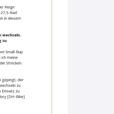
er Reign 
 27,5-Rad 
nn in diesem 
k wechseln. 
 zu 
den Small-Bup 
 ich meine 
die Strecken.
h gepingt, der 
 wechseln zu 
 Einsatz zu 
ory [DH-Bike] 