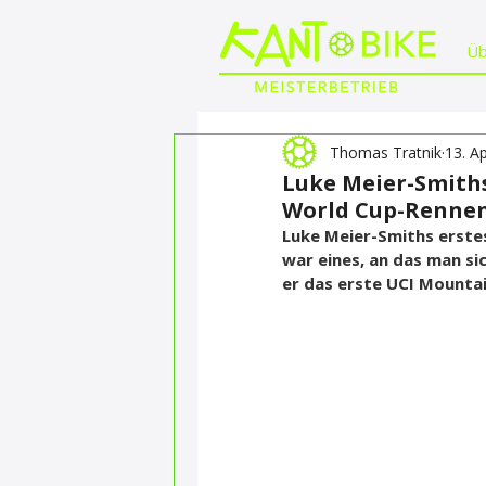
Üb
Thomas Tratnik
13. A
Luke Meier-Smiths
World Cup-Renne
Luke Meier-Smiths erste
war eines, an das man sich
er das erste UCI Mounta