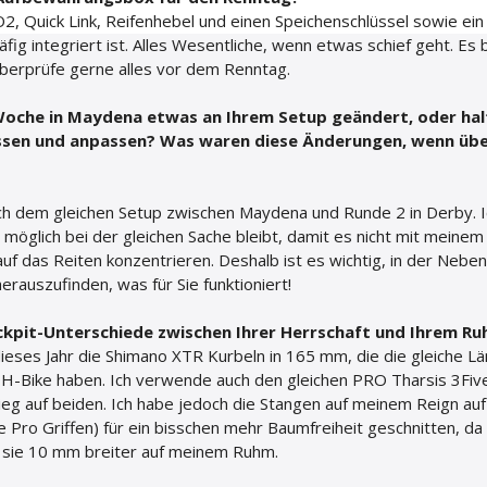
O2, Quick Link, Reifenhebel und einen Speichenschlüssel sowie ein 
fig integriert ist. Alles Wesentliche, wenn etwas schief geht. Es b
überprüfe gerne alles vor dem Renntag.
oche in Maydena etwas an Ihrem Setup geändert, oder halte
issen und anpassen? Was waren diese Änderungen, wenn übe
lich dem gleichen Setup zwischen Maydena und Runde 2 in Derby. Ich
e möglich bei der gleichen Sache bleibt, damit es nicht mit meinem 
auf das Reiten konzentrieren. Deshalb ist es wichtig, in der Neben
rauszufinden, was für Sie funktioniert!
ckpit-Unterschiede zwischen Ihrer Herrschaft und Ihrem R
dieses Jahr die Shimano XTR Kurbeln in 165 mm, die die gleiche Lä
H-Bike haben. Ich verwende auch den gleichen PRO Tharsis 3Five
eg auf beiden. Ich habe jedoch die Stangen auf meinem Reign au
e Pro Griffen) für ein bisschen mehr Baumfreiheit geschnitten, da
ufe sie 10 mm breiter auf meinem Ruhm.