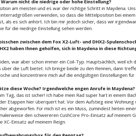
Warum nicht die niedrige oder hohe Einstellung?
osition am meisten und es war der richtige Schritt in Maydena. Uns
interradgrößen verwenden, so dass die Mittelposition bei einem
t, als es sich anhört. Ich bin mir jedoch sicher, dass wir irgendwa
cke für die niedrige Einstellung sehen werden.
in bisschen zwischen dem Fox X2-Luft- und DHX2-Spulenschoc
X2 haben Ihnen geholfen, sich in Maydena in diese Richtung
beiden, war aber schon immer ein Coil-Typ. Hauptsächlich, weil ich 
über die Luft bietet. Ich bringe beide zu den Rennen, dann treffe
che und konzentriere mich auf die endgültigen Einstellungen für 
ätze diese Woche? Irgendwelche engen Anrufe in Maydena?
 am Tag, das ist sicher! Ich habe mein Rad super hart in einem Bac
er der Etappen hier überquert hat. Vor dem Aufstieg eine Wohnung
her abgeworfen. Für mich ist es ein Muss, zumindest hinten einen
rmalerweise den schwereren CushCore Pro-Einsatz auf meinem Gl
re XC-Einsatz auf meinem Reign.
 Aufbewahrungsbox für den Renntag?