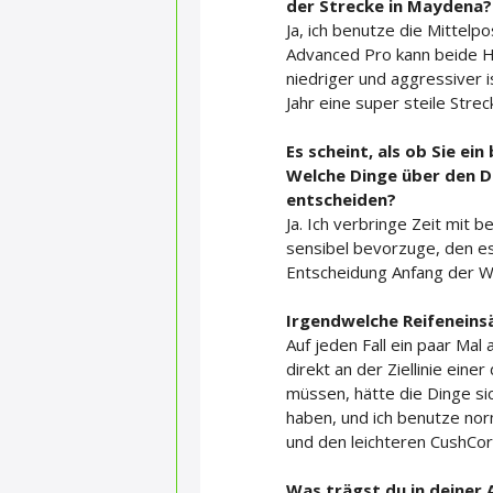
der Strecke in Maydena? 
Ja, ich benutze die Mittelp
Advanced Pro kann beide H
niedriger und aggressiver is
Jahr eine super steile Stre
Es scheint, als ob Sie e
Welche Dinge über den DH
entscheiden?
Ja. Ich verbringe Zeit mit 
sensibel bevorzuge, den es 
Entscheidung Anfang der Wo
Irgendwelche Reifeneins
Auf jeden Fall ein paar Mal
direkt an der Ziellinie ein
müssen, hätte die Dinge sic
haben, und ich benutze no
und den leichteren CushCo
Was trägst du in deiner