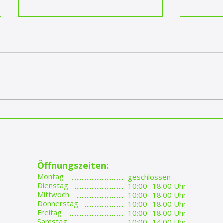
EUROBIKE 2026 in
Bike &
Frankfurt – Innovationen,
der Eu
Trends und die Zukunft
der Fahrradbranche
Öffnungszeiten:
.....................
Montag
geschlossen
....................
Dienstag
10:00 -18:00 Uhr
...................
Mittwoch
10:00 -18:00 Uhr
................
Donnerstag
10:00 -18:00 Uhr
......................
Freitag
10:00 -18:00 Uhr
....................​
Samstag
10:00 -14:00 Uhr