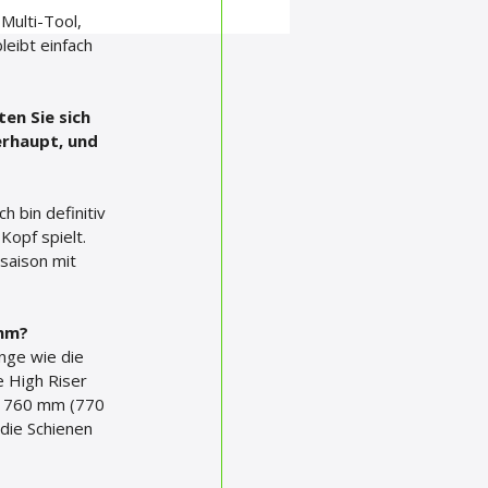
Multi-Tool, 
leibt einfach 
n Sie sich 
rhaupt, und 
 bin definitiv 
Kopf spielt. 
saison mit 
uhm?
nge wie die 
 High Riser 
f 760 mm (770 
 die Schienen 