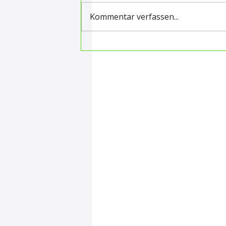
Kommentar verfassen...
🏆 EUROBIKE 2026 – Gold
Awards für
außergewöhnliche
Produkte und Lösungen