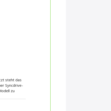
tzt steht das 
uer Syncdrive-
odell zu 