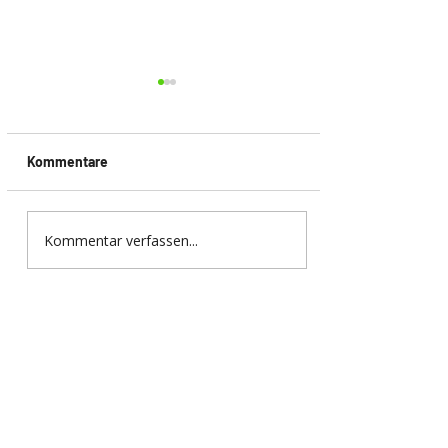
Kommentare
Kommentar verfassen...
EUROBIKE 2026 in
Frankfurt – Innovationen,
Trends und die Zukunft
der Fahrradbranche