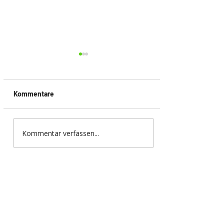
Kommentare
Kommentar verfassen...
EUROBIKE 2026 in
Frankfurt – Innovationen,
Trends und die Zukunft
der Fahrradbranche