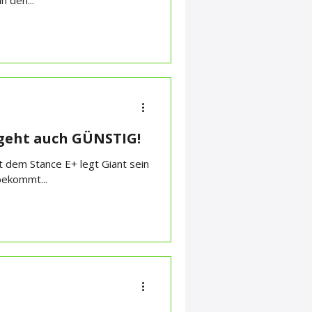
n den...
 geht auch GÜNSTIG!
t dem Stance E+ legt Giant sein
bekommt...